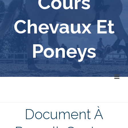
Cours
Chevaux Et
Poneys
Document À