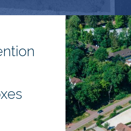
ention
oxes