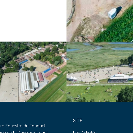
SITE
re Equestre du Touquet
ue de la Dune aux Loups
Les Activités