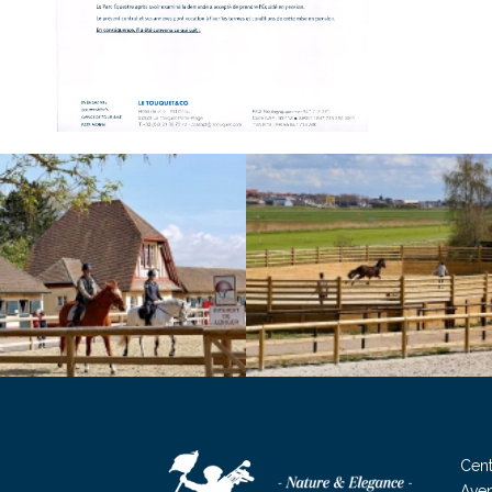
Cent
Aven